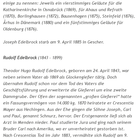
einige zu nennen: Jeweils ein vierstimmiges Geläute für die
Katharinenkirche in Osnabrück (1869), für Ahaus und Refrath
(1870), Borlinghausen (1872), Bausenhagen (1875), Steinfeld (1876),
Århus in Dänemark (1880) und ein fünfstimmiges Geläute für
Oldenburg (1876).
Joseph Edelbrock starb am 9. April 1885 in Gescher.
Rudolf Edelbrock
(1843 - 1899)
Theodor Hugo Rudolf Edelbrock, geboren am 24. April 1843, war
neben seinem Vater ab 1869 als Glockengießer tätig. Doch
übernahm Rudolf schon vor dem Tod des Vaters die
Geschäftsführung und erweiterte die Gießerei um eine zweite
Dammgrube. Der Ofen der sogenannten „großen Gießerei“ hatte
ein Fassungsvermögen von 14.000 kg. 1870 heiratete er Crescentia
Mayer aus Hechingen. Aus der Ehe gingen die Söhne Joseph, Carl
und Paul, genannt Schnurz, hervor. Der Erstgenannte ließ sich als
Arzt in Menden nieder. Paul studierte Jura und ging nach seinem
Bruder Carl nach Amerika, wo er unverheiratet gestorben ist.
Nach Crescentias Tod im Jahr 1883, vermählte sich Rudolf am 9.