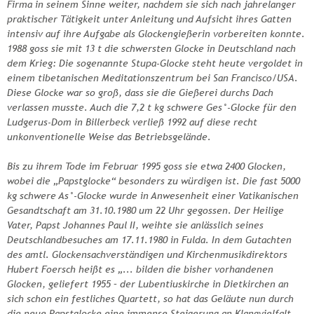
Firma in seinem Sinne weiter, nachdem sie sich nach jahrelanger
praktischer Tätigkeit unter Anleitung und Aufsicht ihres Gatten
intensiv auf ihre Aufgabe als Glockengießerin vorbereiten konnte.
1988 goss sie mit 13 t die schwersten Glocke in Deutschland nach
dem Krieg: Die sogenannte Stupa-Glocke steht heute vergoldet in
einem tibetanischen Meditationszentrum bei San Francisco/USA.
Diese Glocke war so groß, dass sie die Gießerei durchs Dach
verlassen musste. Auch die 7,2 t kg schwere Ges°-Glocke für den
Ludgerus-Dom in Billerbeck verließ 1992 auf diese recht
unkonventionelle Weise das Betriebsgelände.
Bis zu ihrem Tode im Februar 1995 goss sie etwa 2400 Glocken,
wobei die „Papstglocke“ besonders zu würdigen ist. Die fast 5000
kg schwere As°-Glocke wurde in Anwesenheit einer Vatikanischen
Gesandtschaft am 31.10.1980 um 22 Uhr gegossen. Der Heilige
Vater, Papst Johannes Paul II, weihte sie anlässlich seines
Deutschlandbesuches am 17.11.1980 in Fulda. In dem Gutachten
des amtl. Glockensachverständigen und Kirchenmusikdirektors
Hubert Foersch heißt es „... bilden die bisher vorhandenen
Glocken, geliefert 1955 – der Lubentiuskirche in Dietkirchen an
sich schon ein festliches Quartett, so hat das Geläute nun durch
die neue Papstglocke eine immense Steigerung an Klangvielfalt