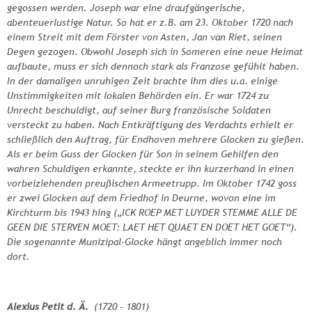
gegossen werden. Joseph war eine draufgängerische,
abenteuerlustige Natur. So hat er z.B. am 23. Oktober 1720 nach
einem Streit mit dem Förster von Asten, Jan van Riet, seinen
Degen gezogen. Obwohl Joseph sich in Someren eine neue Heimat
aufbaute, muss er sich dennoch stark als Franzose gefühlt haben.
In der damaligen unruhigen Zeit brachte ihm dies u.a. einige
Unstimmigkeiten mit lokalen Behörden ein. Er war 1724 zu
Unrecht beschuldigt, auf seiner Burg französische Soldaten
versteckt zu haben. Nach Entkräftigung des Verdachts erhielt er
schließlich den Auftrag, für Endhoven mehrere Glocken zu gießen.
Als er beim Guss der Glocken für Son in seinem Gehilfen den
wahren Schuldigen erkannte, steckte er ihn kurzerhand in einen
vorbeiziehenden preußischen Armeetrupp. Im Oktober 1742 goss
er zwei Glocken auf dem Friedhof in Deurne, wovon eine im
Kirchturm bis 1943 hing („ICK ROEP MET LUYDER STEMME ALLE DE
GEEN DIE STERVEN MOET: LAET HET QUAET EN DOET HET GOET“).
Die sogenannte Munizipal-Glocke hängt angeblich immer noch
dort.
Alexius Petit d. Ä.
(1720 - 1801)