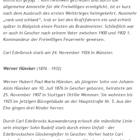
Rothirsch gejagt“. Vom Heimweh getrieben und durch die
allgemeine Amnestie für die Freiwilligen ermöglicht, ist er kurz
nach dem Ausbruch des ersten Weltkrieges heimgekehrt. Nunmehr
„rank und schlank“, trat er bei den Kraftfahrern ein und erhielt
später in Bialystok einen Posten als Brandmeister. Schließlich war
er auch in Gescher nach seinem Vater zwischen 1900 und 1902 1.
Kommandeur der Freiwilligen Feuerwehr gewesen.
Carl Edelbrock starb am 24. November 1926 in Münster.
Werner Hüesker
(1876 - 1932)
Werner Hubert Paul Maria Hüesker, als jüngster Sohn von Johann-
Alois Hüesker am 10. Juli 1876 in Gescher geboren, heiratete am
25. November 1907 in Stuttgart Ottilie Wemmer. Sie wohnten bis
1925 im jetzigen Bürogebäude an der Hauptstraße Nr. 5. Aus der
Ehe gingen drei Kinder hervor.
Durch Carl Edelbrocks Auswanderung erlosch die männliche Linie –
sein einziger Sohn Rudolf starb durch einen Unfall – der
Edelbrockschen Glockengießer in Gescher. Vorher hatte Carl