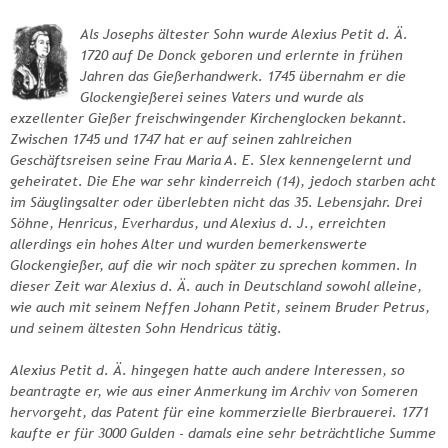
Als Josephs ältester Sohn wurde Alexius Petit d. Ä.
1720 auf De Donck geboren und erlernte in frühen
Jahren das Gießerhandwerk. 1745 übernahm er die
Glockengießerei seines Vaters und wurde als
exzellenter Gießer freischwingender Kirchenglocken bekannt.
Zwischen 1745 und 1747 hat er auf seinen zahlreichen
Geschäftsreisen seine Frau Maria A. E. Slex kennengelernt und
geheiratet. Die Ehe war sehr kinderreich (14), jedoch starben acht
im Säuglingsalter oder überlebten nicht das 35. Lebensjahr. Drei
Söhne, Henricus, Everhardus, und Alexius d. J., erreichten
allerdings ein hohes Alter und wurden bemerkenswerte
Glockengießer, auf die wir noch später zu sprechen kommen. In
dieser Zeit war Alexius d. Ä. auch in Deutschland sowohl alleine,
wie auch mit seinem Neffen Johann Petit, seinem Bruder Petrus,
und seinem ältesten Sohn Hendricus tätig.
Alexius Petit d. Ä. hingegen hatte auch andere Interessen, so
beantragte er, wie aus einer Anmerkung im Archiv von Someren
hervorgeht, das Patent für eine kommerzielle Bierbrauerei. 1771
kaufte er für 3000 Gulden - damals eine sehr beträchtliche Summe