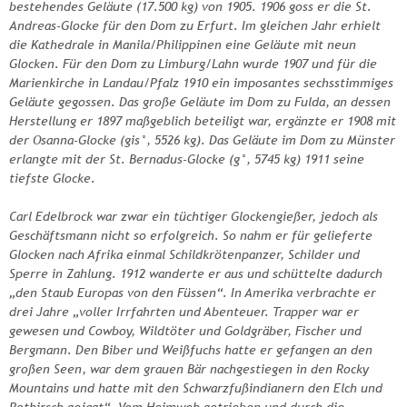
bestehendes Geläute (17.500 kg) von 1905. 1906 goss er die St.
Andreas-Glocke für den Dom zu Erfurt. Im gleichen Jahr erhielt
die Kathedrale in Manila/Philippinen eine Geläute mit neun
Glocken. Für den Dom zu Limburg/Lahn wurde 1907 und für die
Marienkirche in Landau/Pfalz 1910 ein imposantes sechsstimmiges
Geläute gegossen. Das große Geläute im Dom zu Fulda, an dessen
Herstellung er 1897 maßgeblich beteiligt war, ergänzte er 1908 mit
der Osanna-Glocke (gis°, 5526 kg). Das Geläute im Dom zu Münster
erlangte mit der St. Bernadus-Glocke (g°, 5745 kg) 1911 seine
tiefste Glocke.
Carl Edelbrock war zwar ein tüchtiger Glockengießer, jedoch als
Geschäftsmann nicht so erfolgreich. So nahm er für gelieferte
Glocken nach Afrika einmal Schildkrötenpanzer, Schilder und
Sperre in Zahlung. 1912 wanderte er aus und schüttelte dadurch
„den Staub Europas von den Füssen“. In Amerika verbrachte er
drei Jahre „voller Irrfahrten und Abenteuer. Trapper war er
gewesen und Cowboy, Wildtöter und Goldgräber, Fischer und
Bergmann. Den Biber und Weißfuchs hatte er gefangen an den
großen Seen, war dem grauen Bär nachgestiegen in den Rocky
Mountains und hatte mit den Schwarzfußindianern den Elch und