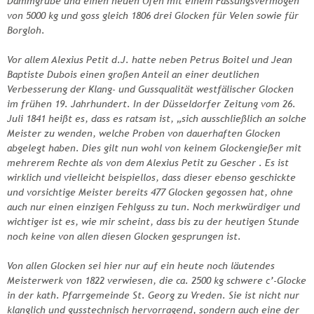
Dammgrube und einen neuen Ofen mit einem Fassungsvermögen
von 5000 kg und goss gleich 1806 drei Glocken für Velen sowie für
Borgloh.
Vor allem Alexius Petit d.J. hatte neben Petrus Boitel und Jean
Baptiste Dubois einen großen Anteil an einer deutlichen
Verbesserung der Klang- und Gussqualität westfälischer Glocken
im frühen 19. Jahrhundert. In der Düsseldorfer Zeitung vom 26.
Juli 1841 heißt es, dass es ratsam ist, „sich ausschließlich an solche
Meister zu wenden, welche Proben von dauerhaften Glocken
abgelegt haben. Dies gilt nun wohl von keinem Glockengießer mit
mehrerem Rechte als von dem Alexius Petit zu Gescher . Es ist
wirklich und vielleicht beispiellos, dass dieser ebenso geschickte
und vorsichtige Meister bereits 477 Glocken gegossen hat, ohne
auch nur einen einzigen Fehlguss zu tun. Noch merkwürdiger und
wichtiger ist es, wie mir scheint, dass bis zu der heutigen Stunde
noch keine von allen diesen Glocken gesprungen ist.
Von allen Glocken sei hier nur auf ein heute noch läutendes
Meisterwerk von 1822 verwiesen, die ca. 2500 kg schwere c’-Glocke
in der kath. Pfarrgemeinde St. Georg zu Vreden. Sie ist nicht nur
klanglich und gusstechnisch hervorragend, sondern auch eine der