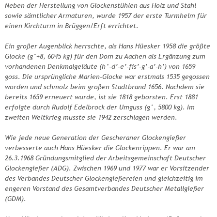
Neben der Herstellung von Glockenstühlen aus Holz und Stahl
sowie sämtlicher Armaturen, wurde 1957 der erste Turmhelm für
einen Kirchturm in Brüggen/Erft errichtet.
Ein großer Augenblick herrschte, als Hans Hüesker 1958 die größte
Glocke (g°+8, 6045 kg) für den Dom zu Aachen als Ergänzung zum
vorhandenen Denkmalgeläute (h°-d’-e’-fis’-g’-a’-h’) von 1659
goss. Die ursprüngliche Marien-Glocke war erstmals 1535 gegossen
worden und schmolz beim großen Stadtbrand 1656. Nachdem sie
bereits 1659 erneuert wurde, ist sie 1818 geborsten. Erst 1881
erfolgte durch Rudolf Edelbrock der Umguss (g°, 5800 kg). Im
zweiten Weltkrieg musste sie 1942 zerschlagen werden.
Wie jede neue Generation der Gescheraner Glockengießer
verbesserte auch Hans Hüesker die Glockenrippen. Er war am
26.3.1968 Gründungsmitglied der Arbeitsgemeinschaft Deutscher
Glockengießer (ADG). Zwischen 1969 und 1977 war er Vorsitzender
des Verbandes Deutscher Glockengießereien und gleichzeitig im
engeren Vorstand des Gesamtverbandes Deutscher Metallgießer
(GDM).