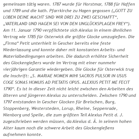
gemeinsam tätig waren. 1787 wurde für Horstmar, 1788 für Haffen
und 1789 und die kath. Pfarrkirche zu Hagen gegossen („GOTT ZU
LOBEN DEINE MACHT SIND WIR DREI ZU ZWEI GESCHAFFT“,
„VATERLAND UND HAGEN SEI VON DEN UNGLÜCKSPLAGEN FREY“).
Am 11. Januar 1790 verpflichtete sich Alexius in einem ähnlichen
Vertrag wie 1785 für Osterwick die größte Glocke umzugießen. Die
„Firma“ Petit unterhielt in Gescher bereits eine feste
Niederlassung und konnte daher mit konstanten Arbeits- und
Materialbedingungen arbeiten. Die dadurch erhöhte Sicherheit
des Glockengießers wurde im Vertrag mit einer nunmehr
vierjährigen Garantie wiedergeben. Die Glocke für Osterwick trug
die Inschrift: „S. MARIAE NOMEN MIHI SACROS PULSOR IN USUS
COGE SONAS HOMUIS AD PIETATIS OPUS. ALEXIUS PETIT ME FECIT
1790“. Es ist in dieser Zeit nicht leicht zwischen den Arbeiten des
älteren und jüngeren Alexius zu unterscheiden. Zwischen 1790 und
1797 entstanden in Gescher Glocken für Breischen, Burg,
Stoppenberg, Westersteden, Lorup, Rheine, Seppenrade,
Nienborg und Spelle, die zum größten Teil Alexius Petit d. J.
zugeschrieben werden müssen, da Alexius d. Ä. in seinem hohen
Alter kaum noch die schwere Arbeit des Glockengießens
aufnehmen konnte.