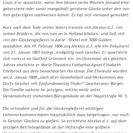
Louis d’or aussetzte, wenn ihm binnen sechs Wochen jemand eine
geborstene oder sonst mangelhaft geratene Glocke unter den von
ihm gefertigten nachweisen könne. Es hat sich niemand gemeldet.
Kurz nach dem Tode seines Vaters trennte sich Alexius d.J. von
seinen Brüdern, die von nun an in Holland blieben, und ließ sich
von der Glockengießerei in Aarle - Rixtel mit 3000 Gulden
auszahlen. Am 19. Februar 1806 zog Alexius d.J. wie ein Dokument
von 21. Januar 1807 belegt, endgültig nach Gescher. Er quartierte
sich vorerst im Gasthof Grimmelt ein. Im Dezember des gleichen
Jahres ehelichte er Maria Theodora Catharina Agnes Elisabeth
Edelbrock aus dem benachbarten Horstmar. Die Eheleute wurden
am 2. Januar 1808 „nach alter Gewohnheit und Herkommen des
Dorfs Gescher mit fünfundzwanzig Thaler“ Gescheraner Bürger.
Die Familie wohnte im jetzigen, mittlerweile unter
Denkmalschutz stehenden Bürogebäude an der Hauptstraße Nr. 5.
Die ortsnahen und für die Glockengießerei wichtigen
Lehmvorkommen haben hauptsächlich dazu beigetragen, nur noch
in Gescher Glocken zu gießen. So errichtete Alexius d.J. auf dem
jetzigen Betriebsgelände an der Hofstraße eine größere