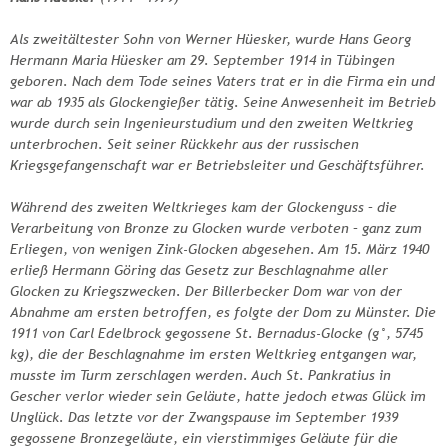
Als zweitältester Sohn von Werner Hüesker, wurde Hans Georg
Hermann Maria Hüesker am 29. September 1914 in Tübingen
geboren. Nach dem Tode seines Vaters trat er in die Firma ein und
war ab 1935 als Glockengießer tätig. Seine Anwesenheit im Betrieb
wurde durch sein Ingenieurstudium und den zweiten Weltkrieg
unterbrochen. Seit seiner Rückkehr aus der russischen
Kriegsgefangenschaft war er Betriebsleiter und Geschäftsführer.
Während des zweiten Weltkrieges kam der Glockenguss – die
Verarbeitung von Bronze zu Glocken wurde verboten – ganz zum
Erliegen, von wenigen Zink-Glocken abgesehen. Am 15. März 1940
erließ Hermann Göring das Gesetz zur Beschlagnahme aller
Glocken zu Kriegszwecken. Der Billerbecker Dom war von der
Abnahme am ersten betroffen, es folgte der Dom zu Münster. Die
1911 von Carl Edelbrock gegossene St. Bernadus-Glocke (g°, 5745
kg), die der Beschlagnahme im ersten Weltkrieg entgangen war,
musste im Turm zerschlagen werden. Auch St. Pankratius in
Gescher verlor wieder sein Geläute, hatte jedoch etwas Glück im
Unglück. Das letzte vor der Zwangspause im September 1939
gegossene Bronzegeläute, ein vierstimmiges Geläute für die