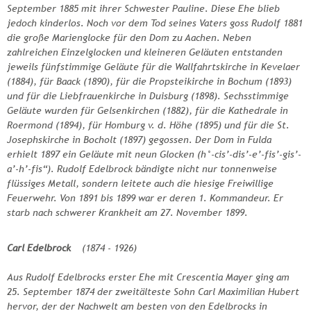
September 1885 mit ihrer Schwester Pauline. Diese Ehe blieb
jedoch kinderlos. Noch vor dem Tod seines Vaters goss Rudolf 1881
die große Marienglocke für den Dom zu Aachen. Neben
zahlreichen Einzelglocken und kleineren Geläuten entstanden
jeweils fünfstimmige Geläute für die Wallfahrtskirche in Kevelaer
(1884), für Baack (1890), für die Propsteikirche in Bochum (1893)
und für die Liebfrauenkirche in Duisburg (1898). Sechsstimmige
Geläute wurden für Gelsenkirchen (1882), für die Kathedrale in
Roermond (1894), für Homburg v. d. Höhe (1895) und für die St.
Josephskirche in Bocholt (1897) gegossen. Der Dom in Fulda
erhielt 1897 ein Geläute mit neun Glocken (h°-cis’-dis’-e’-fis’-gis’-
a’-h’-fis“). Rudolf Edelbrock bändigte nicht nur tonnenweise
flüssiges Metall, sondern leitete auch die hiesige Freiwillige
Feuerwehr. Von 1891 bis 1899 war er deren 1. Kommandeur. Er
starb nach schwerer Krankheit am 27. November 1899.
Carl Edelbrock
(1874 - 1926)
Aus Rudolf Edelbrocks erster Ehe mit Crescentia Mayer ging am
25. September 1874 der zweitälteste Sohn Carl Maximilian Hubert
hervor, der der Nachwelt am besten von den Edelbrocks in