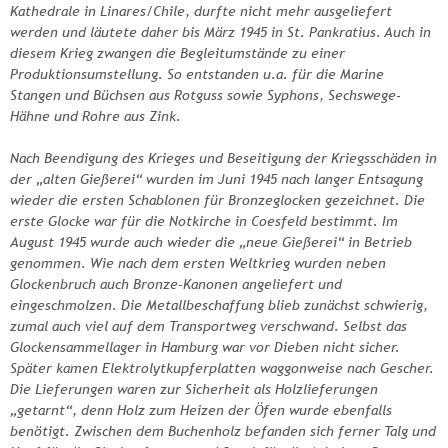
Kathedrale in Linares/Chile, durfte nicht mehr ausgeliefert
werden und läutete daher bis März 1945 in St. Pankratius. Auch in
diesem Krieg zwangen die Begleitumstände zu einer
Produktionsumstellung. So entstanden u.a. für die Marine
Stangen und Büchsen aus Rotguss sowie Syphons, Sechswege-
Hähne und Rohre aus Zink.
Nach Beendigung des Krieges und Beseitigung der Kriegsschäden in
der „alten Gießerei“ wurden im Juni 1945 nach langer Entsagung
wieder die ersten Schablonen für Bronzeglocken gezeichnet. Die
erste Glocke war für die Notkirche in Coesfeld bestimmt. Im
August 1945 wurde auch wieder die „neue Gießerei“ in Betrieb
genommen. Wie nach dem ersten Weltkrieg wurden neben
Glockenbruch auch Bronze-Kanonen angeliefert und
eingeschmolzen. Die Metallbeschaffung blieb zunächst schwierig,
zumal auch viel auf dem Transportweg verschwand. Selbst das
Glockensammellager in Hamburg war vor Dieben nicht sicher.
Später kamen Elektrolytkupferplatten waggonweise nach Gescher.
Die Lieferungen waren zur Sicherheit als Holzlieferungen
„getarnt“, denn Holz zum Heizen der Öfen wurde ebenfalls
benötigt. Zwischen dem Buchenholz befanden sich ferner Talg und