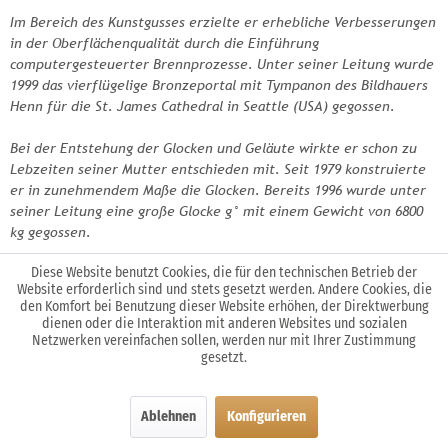
Im Bereich des Kunstgusses erzielte er erhebliche Verbesserungen
in der Oberflächenqualität durch die Einführung
computergesteuerter Brennprozesse. Unter seiner Leitung wurde
1999 das vierflügelige Bronzeportal mit Tympanon des Bildhauers
Henn für die St. James Cathedral in Seattle (USA) gegossen.
Bei der Entstehung der Glocken und Geläute wirkte er schon zu
Lebzeiten seiner Mutter entschieden mit. Seit 1979 konstruierte
er in zunehmendem Maße die Glocken. Bereits 1996 wurde unter
seiner Leitung eine große Glocke g° mit einem Gewicht von 6800
kg gegossen.
Diese Website benutzt Cookies, die für den technischen Betrieb der
Über die traditionelle Rippe der Oktavglocke hinaus entwickelte er
Website erforderlich sind und stets gesetzt werden. Andere Cookies, die
Septime- und Nonglocken; Rekonstruktionen historischer Glocken,
den Komfort bei Benutzung dieser Website erhöhen, der Direktwerbung
z. B. 1999 ein dreistimmiges „Legros-Geläute“ oder der Nachguss
dienen oder die Interaktion mit anderen Websites und sozialen
einer Glocke aus dem 13. Jahrhundert in Zuckerhutform runden
Netzwerken vereinfachen sollen, werden nur mit Ihrer Zustimmung
die Palette ab.
gesetzt.
Nachwort
Ablehnen
Konfigurieren