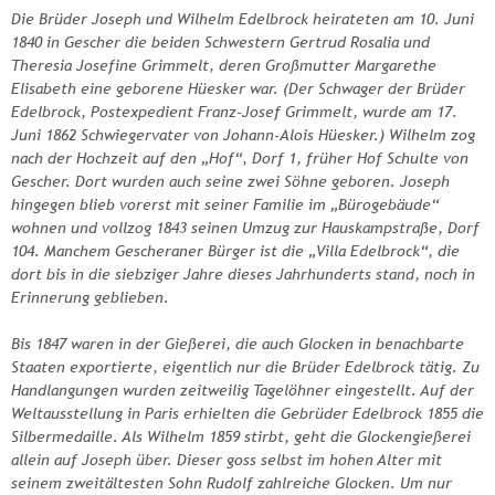
Die Brüder Joseph und Wilhelm Edelbrock heirateten am 10. Juni
1840 in Gescher die beiden Schwestern Gertrud Rosalia und
Theresia Josefine Grimmelt, deren Großmutter Margarethe
Elisabeth eine geborene Hüesker war. (Der Schwager der Brüder
Edelbrock, Postexpedient Franz-Josef Grimmelt, wurde am 17.
Juni 1862 Schwiegervater von Johann-Alois Hüesker.) Wilhelm zog
nach der Hochzeit auf den „Hof“, Dorf 1, früher Hof Schulte von
Gescher. Dort wurden auch seine zwei Söhne geboren. Joseph
hingegen blieb vorerst mit seiner Familie im „Bürogebäude“
wohnen und vollzog 1843 seinen Umzug zur Hauskampstraße, Dorf
104. Manchem Gescheraner Bürger ist die „Villa Edelbrock“, die
dort bis in die siebziger Jahre dieses Jahrhunderts stand, noch in
Erinnerung geblieben.
Bis 1847 waren in der Gießerei, die auch Glocken in benachbarte
Staaten exportierte, eigentlich nur die Brüder Edelbrock tätig. Zu
Handlangungen wurden zeitweilig Tagelöhner eingestellt. Auf der
Weltausstellung in Paris erhielten die Gebrüder Edelbrock 1855 die
Silbermedaille. Als Wilhelm 1859 stirbt, geht die Glockengießerei
allein auf Joseph über. Dieser goss selbst im hohen Alter mit
seinem zweitältesten Sohn Rudolf zahlreiche Glocken. Um nur