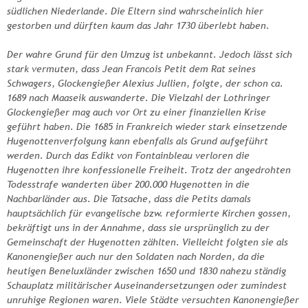
südlichen Niederlande. Die Eltern sind wahrscheinlich hier
gestorben und dürften kaum das Jahr 1730 überlebt haben.
Der wahre Grund für den Umzug ist unbekannt. Jedoch lässt sich
stark vermuten, dass Jean Francois Petit dem Rat seines
Schwagers, Glockengießer Alexius Jullien, folgte, der schon ca.
1689 nach Maaseik auswanderte. Die Vielzahl der Lothringer
Glockengießer mag auch vor Ort zu einer finanziellen Krise
geführt haben. Die 1685 in Frankreich wieder stark einsetzende
Hugenottenverfolgung kann ebenfalls als Grund aufgeführt
werden. Durch das Edikt von Fontainbleau verloren die
Hugenotten ihre konfessionelle Freiheit. Trotz der angedrohten
Todesstrafe wanderten über 200.000 Hugenotten in die
Nachbarländer aus. Die Tatsache, dass die Petits damals
hauptsächlich für evangelische bzw. reformierte Kirchen gossen,
bekräftigt uns in der Annahme, dass sie ursprünglich zu der
Gemeinschaft der Hugenotten zählten. Vielleicht folgten sie als
Kanonengießer auch nur den Soldaten nach Norden, da die
heutigen Beneluxländer zwischen 1650 und 1830 nahezu ständig
Schauplatz militärischer Auseinandersetzungen oder zumindest
unruhige Regionen waren. Viele Städte versuchten Kanonengießer