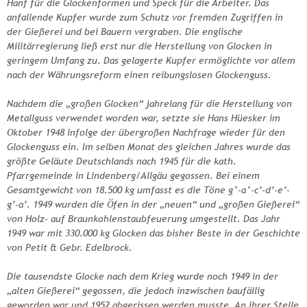
Hanf für die Glockenformen und Speck für die Arbeiter. Das
anfallende Kupfer wurde zum Schutz vor fremden Zugriffen in
der Gießerei und bei Bauern vergraben. Die englische
Militärregierung ließ erst nur die Herstellung von Glocken in
geringem Umfang zu. Das gelagerte Kupfer ermöglichte vor allem
nach der Währungsreform einen reibungslosen Glockenguss.
Nachdem die „großen Glocken“ jahrelang für die Herstellung von
Metallguss verwendet worden war, setzte sie Hans Hüesker im
Oktober 1948 infolge der übergroßen Nachfrage wieder für den
Glockenguss ein. Im selben Monat des gleichen Jahres wurde das
größte Geläute Deutschlands nach 1945 für die kath.
Pfarrgemeinde in Lindenberg/Allgäu gegossen. Bei einem
Gesamtgewicht von 18.500 kg umfasst es die Töne g°-a°-c’-d’-e’-
g’-a’. 1949 wurden die Öfen in der „neuen“ und „großen Gießerei“
von Holz- auf Braunkohlenstaubfeuerung umgestellt. Das Jahr
1949 war mit 330.000 kg Glocken das bisher Beste in der Geschichte
von Petit & Gebr. Edelbrock.
Die tausendste Glocke nach dem Krieg wurde noch 1949 in der
„alten Gießerei“ gegossen, die jedoch inzwischen baufällig
geworden war und 1952 abgerissen werden musste. An ihrer Stelle