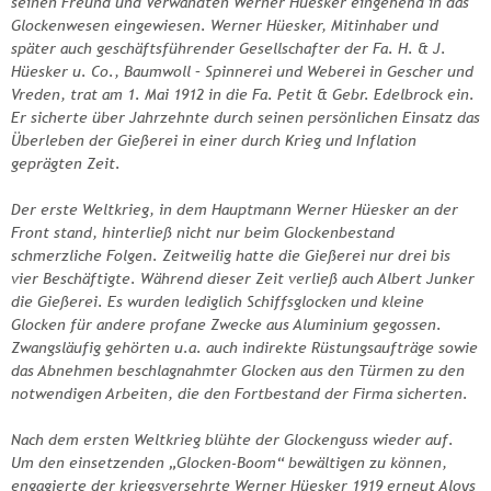
seinen Freund und Verwandten Werner Hüesker eingehend in das
Glockenwesen eingewiesen. Werner Hüesker, Mitinhaber und
später auch geschäftsführender Gesellschafter der Fa. H. & J.
Hüesker u. Co., Baumwoll – Spinnerei und Weberei in Gescher und
Vreden, trat am 1. Mai 1912 in die Fa. Petit & Gebr. Edelbrock ein.
Er sicherte über Jahrzehnte durch seinen persönlichen Einsatz das
Überleben der Gießerei in einer durch Krieg und Inflation
geprägten Zeit.
Der erste Weltkrieg, in dem Hauptmann Werner Hüesker an der
Front stand, hinterließ nicht nur beim Glockenbestand
schmerzliche Folgen. Zeitweilig hatte die Gießerei nur drei bis
vier Beschäftigte. Während dieser Zeit verließ auch Albert Junker
die Gießerei. Es wurden lediglich Schiffsglocken und kleine
Glocken für andere profane Zwecke aus Aluminium gegossen.
Zwangsläufig gehörten u.a. auch indirekte Rüstungsaufträge sowie
das Abnehmen beschlagnahmter Glocken aus den Türmen zu den
notwendigen Arbeiten, die den Fortbestand der Firma sicherten.
Nach dem ersten Weltkrieg blühte der Glockenguss wieder auf.
Um den einsetzenden „Glocken-Boom“ bewältigen zu können,
engagierte der kriegsversehrte Werner Hüesker 1919 erneut Aloys