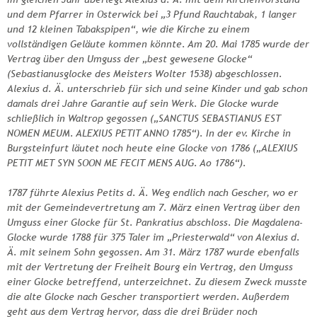
und dem Pfarrer in Osterwick bei „3 Pfund Rauchtabak, 1 langer
und 12 kleinen Tabakspipen“, wie die Kirche zu einem
vollständigen Geläute kommen könnte. Am 20. Mai 1785 wurde der
Vertrag über den Umguss der „best gewesene Glocke“
(Sebastianusglocke des Meisters Wolter 1538) abgeschlossen.
Alexius d. Ä. unterschrieb für sich und seine Kinder und gab schon
damals drei Jahre Garantie auf sein Werk. Die Glocke wurde
schließlich in Waltrop gegossen („SANCTUS SEBASTIANUS EST
NOMEN MEUM. ALEXIUS PETIT ANNO 1785“). In der ev. Kirche in
Burgsteinfurt läutet noch heute eine Glocke von 1786 („ALEXIUS
PETIT MET SYN SOON ME FECIT MENS AUG. Ao 1786“).
1787 führte Alexius Petits d. Ä. Weg endlich nach Gescher, wo er
mit der Gemeindevertretung am 7. März einen Vertrag über den
Umguss einer Glocke für St. Pankratius abschloss. Die Magdalena-
Glocke wurde 1788 für 375 Taler im „Priesterwald“ von Alexius d.
Ä. mit seinem Sohn gegossen. Am 31. März 1787 wurde ebenfalls
mit der Vertretung der Freiheit Bourg ein Vertrag, den Umguss
einer Glocke betreffend, unterzeichnet. Zu diesem Zweck musste
die alte Glocke nach Gescher transportiert werden. Außerdem
geht aus dem Vertrag hervor, dass die drei Brüder noch