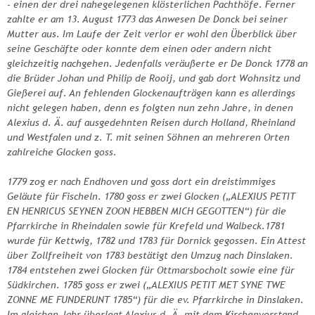
- einen der drei nahegelegenen klösterlichen Pachthöfe. Ferner
zahlte er am 13. August 1773 das Anwesen De Donck bei seiner
Mutter aus. Im Laufe der Zeit verlor er wohl den Überblick über
seine Geschäfte oder konnte dem einen oder andern nicht
gleichzeitig nachgehen. Jedenfalls veräußerte er De Donck 1778 an
die Brüder Johan und Philip de Rooij, und gab dort Wohnsitz und
Gießerei auf. An fehlenden Glockenaufträgen kann es allerdings
nicht gelegen haben, denn es folgten nun zehn Jahre, in denen
Alexius d. Ä. auf ausgedehnten Reisen durch Holland, Rheinland
und Westfalen und z. T. mit seinen Söhnen an mehreren Orten
zahlreiche Glocken goss.
1779 zog er nach Endhoven und goss dort ein dreistimmiges
Geläute für Fischeln. 1780 goss er zwei Glocken („ALEXIUS PETIT
EN HENRICUS SEYNEN ZOON HEBBEN MICH GEGOTTEN“) für die
Pfarrkirche in Rheindalen sowie für Krefeld und Walbeck.1781
wurde für Kettwig, 1782 und 1783 für Dornick gegossen. Ein Attest
über Zollfreiheit von 1783 bestätigt den Umzug nach Dinslaken.
1784 entstehen zwei Glocken für Ottmarsbocholt sowie eine für
Südkirchen. 1785 goss er zwei („ALEXIUS PETIT MET SYNE TWE
ZONNE ME FUNDERUNT 1785“) für die ev. Pfarrkirche in Dinslaken.
Im gleichen Jahr überlegt Alexius d. Ä. mit dem Kirchenvorstand